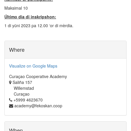
Maksimal 10
Último dia di inskripshon:
1 di yüni 2023 pa 12.00 ‘or di mèrdia.
Where
Visualize on Google Maps
Curaçao Cooperative Academy
Saliña 157
Willemstad
Curaçao
+5999 4623670
academy@fekoskan.coop
When