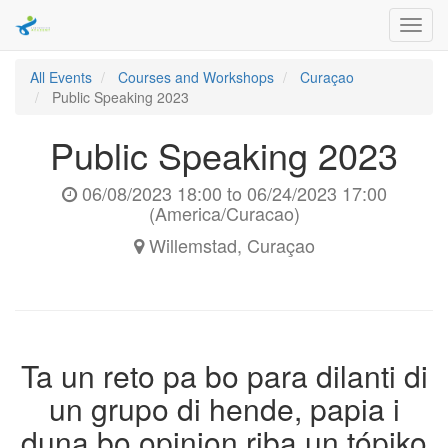
Toggl
navig
All Events
Courses and Workshops
Curaçao
Public Speaking 2023
Public Speaking 2023
06/08/2023 18:00
to
06/24/2023 17:00
(
America/Curacao
)
Willemstad
,
Curaçao
Ta un reto pa bo para dilanti di
un grupo di hende, papia i
duna bo opinion riba un tópiko