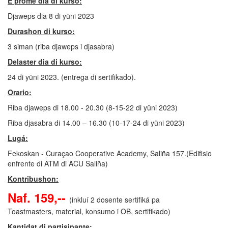
E promé dia di kurso:
Djaweps dia 8 di yüni 2023
Durashon di kurso:
3 siman (riba djaweps i djasabra)
Delaster dia di kurso:
24 di yüni 2023. (entrega di sertifikado).
Orario:
Riba djaweps di 18.00 - 20.30 (8-15-22 di yüni 2023)
Riba djasabra di 14.00 – 16.30 (10-17-24 di yüni 2023)
Lugá:
Fekoskan - Curaçao Cooperative Academy, Saliña 157.(Edifisio
enfrente di ATM di ACU Saliña)
Kontribushon:
Naf. 159,--
(inkluí 2 dosente sertifiká pa
Toastmasters, material, konsumo i OB, sertifikado)
Kantidat di partisipante: